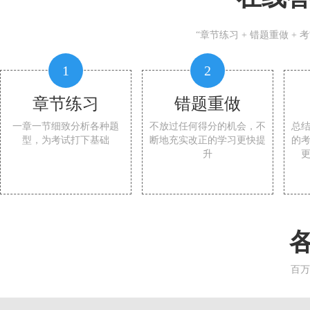
“章节练习 + 错题重做 +
1
2
章节练习
错题重做
一章一节细致分析各种题
不放过任何得分的机会，不
总
型，为考试打下基础
断地充实改正的学习更快提
的
升
百万