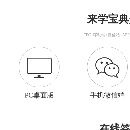
来学宝典
"PC+移动端+微信站+A
PC桌面版
手机微信端
在线答