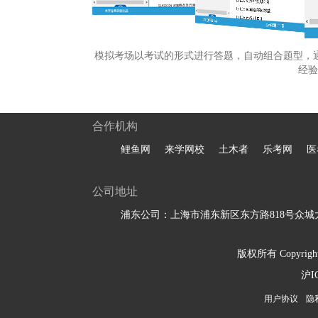
模拟考场以考试的形式进行答题，自动组合题型，
经验
合作机构
鲤鱼网
来学网校
土木者
乐考网
医
公司地址
浦东公司：上海市浦东新区东方路818号众城大
版权所有 Copyright 
沪I
用户协议
隐