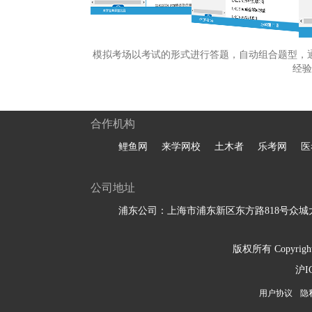
模拟考场以考试的形式进行答题，自动组合题型，
经验
合作机构
鲤鱼网
来学网校
土木者
乐考网
医
公司地址
浦东公司：上海市浦东新区东方路818号众城大
版权所有 Copyright 
沪I
用户协议
隐