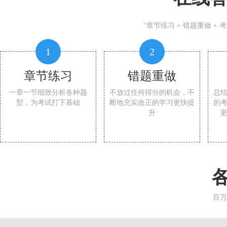
“章节练习 + 错题重做 +
1
2
章节练习
错题重做
一章一节细致分析各种题
不放过任何得分的机会，不
总
型，为考试打下基础
断地充实改正的学习更快提
的
升
百万