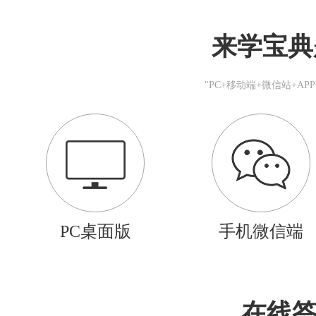
来学宝典
"PC+移动端+微信站+A
PC桌面版
手机微信端
在线答