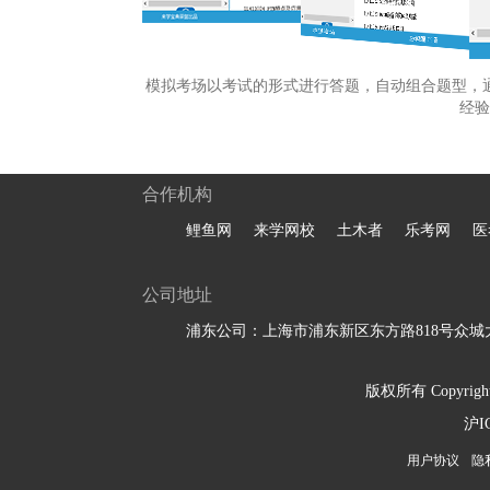
模拟考场以考试的形式进行答题，自动组合题型，
经验
合作机构
鲤鱼网
来学网校
土木者
乐考网
医
公司地址
浦东公司：上海市浦东新区东方路818号众城大
版权所有 Copyright 
沪I
用户协议
隐