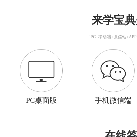
来学宝典
"PC+移动端+微信站+A
PC桌面版
手机微信端
在线答