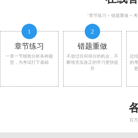
“章节练习 + 错题重做 +
1
2
章节练习
错题重做
一章一节细致分析各种题
不放过任何得分的机会，不
总
型，为考试打下基础
断地充实改正的学习更快提
的
升
百万