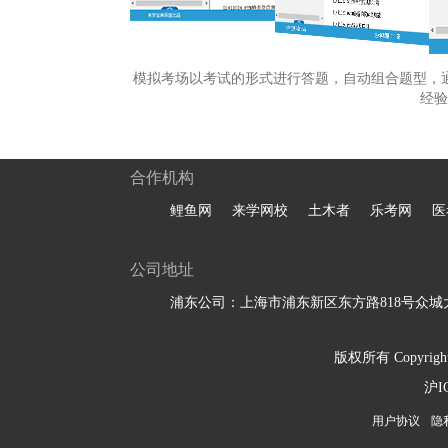
模拟考场以考试的形式进行答题，自动组合题型，
经验
合作机构
鲤鱼网
来学网校
土木者
乐考网
医
公司地址
浦东公司：上海市浦东新区东方路818号众城大
版权所有 Copyright 
沪I
用户协议
隐