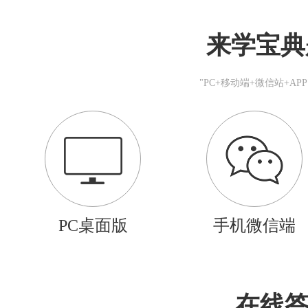
来学宝典
"PC+移动端+微信站+A
PC桌面版
手机微信端
在线答