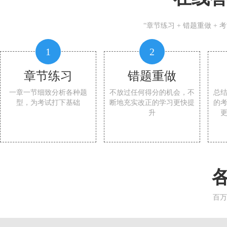
“章节练习 + 错题重做 +
1
2
章节练习
错题重做
一章一节细致分析各种题
不放过任何得分的机会，不
总
型，为考试打下基础
断地充实改正的学习更快提
的
升
百万