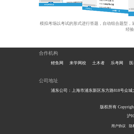
模拟考场以考试的形式进行答题，自动组合题型，
经验
合作机构
鲤鱼网
来学网校
土木者
乐考网
医
公司地址
浦东公司：上海市浦东新区东方路818号众城大
版权所有 Copyright 
沪I
用户协议
隐