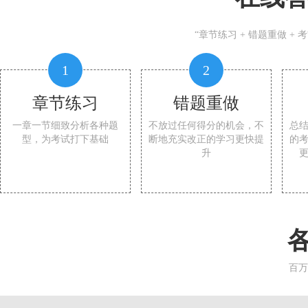
“章节练习 + 错题重做 +
1
2
章节练习
错题重做
一章一节细致分析各种题
不放过任何得分的机会，不
总
型，为考试打下基础
断地充实改正的学习更快提
的
升
百万