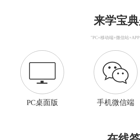
来学宝典
"PC+移动端+微信站+A
PC桌面版
手机微信端
在线答