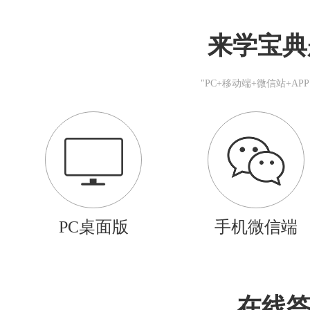
来学宝典
"PC+移动端+微信站+A
PC桌面版
手机微信端
在线答