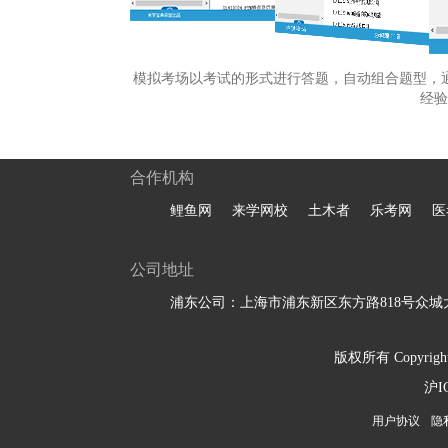
模拟考场以考试的形式进行答题，自动组合题型，
经验
合作机构
鲤鱼网
来学网校
土木者
乐考网
医
公司地址
浦东公司：上海市浦东新区东方路818号众城大
版权所有 Copyright 
沪I
用户协议
隐