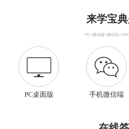
来学宝典
"PC+移动端+微信站+A
PC桌面版
手机微信端
在线答