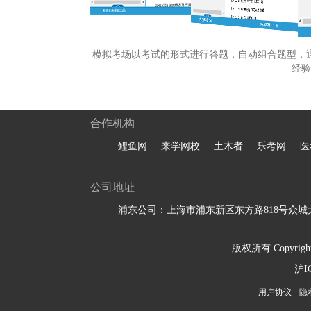
模拟考场以考试的形式进行答题，自动组合题型，
经验
合作机构
鲤鱼网
来学网校
土木者
乐考网
医
公司地址
浦东公司：上海市浦东新区东方路818号众城大
版权所有 Copyright 
沪I
用户协议
隐