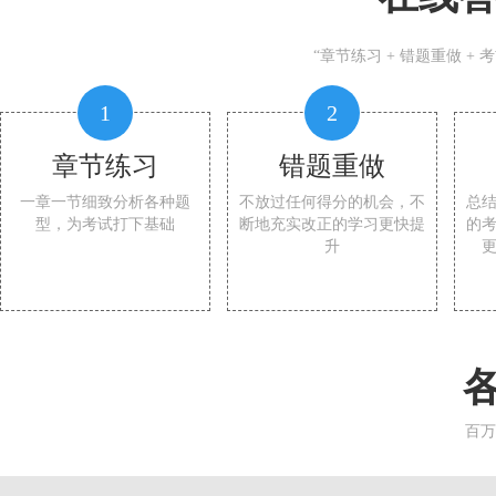
“章节练习 + 错题重做 +
1
2
章节练习
错题重做
一章一节细致分析各种题
不放过任何得分的机会，不
总
型，为考试打下基础
断地充实改正的学习更快提
的
升
百万