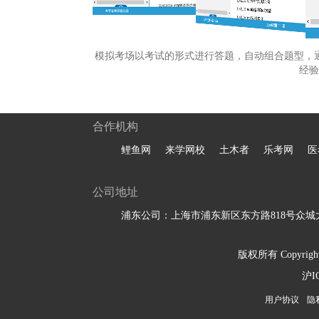
模拟考场以考试的形式进行答题，自动组合题型，
经验
合作机构
鲤鱼网
来学网校
土木者
乐考网
医
公司地址
浦东公司：上海市浦东新区东方路818号众城大
版权所有 Copyright 
沪I
用户协议
隐