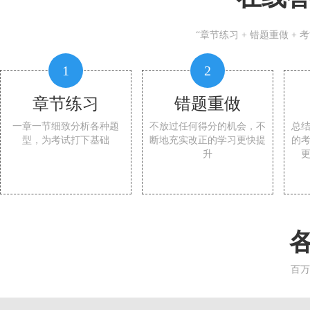
“章节练习 + 错题重做 +
1
2
章节练习
错题重做
一章一节细致分析各种题
不放过任何得分的机会，不
总
型，为考试打下基础
断地充实改正的学习更快提
的
升
百万