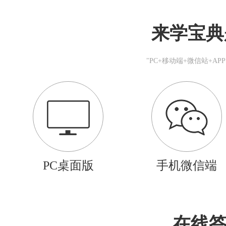
来学宝典
"PC+移动端+微信站+A
PC桌面版
手机微信端
在线答