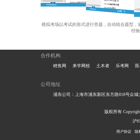
模拟考场以考试的形式进行答题，自动组合题型，
经验
合作机构
鲤鱼网
来学网校
土木者
乐考网
医
公司地址
浦东公司：上海市浦东新区东方路818号众城大
版权所有 Copyright 
沪I
用户协议
隐