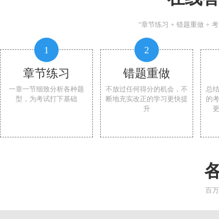
“章节练习 + 错题重做 +
1
2
章节练习
错题重做
一章一节细致分析各种题
不放过任何得分的机会，不
总
型，为考试打下基础
断地充实改正的学习更快提
的
升
百万