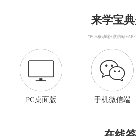
来学宝典
"PC+移动端+微信站+A
PC桌面版
手机微信端
在线答