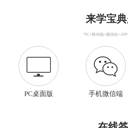
来学宝典
"PC+移动端+微信站+A
PC桌面版
手机微信端
在线答