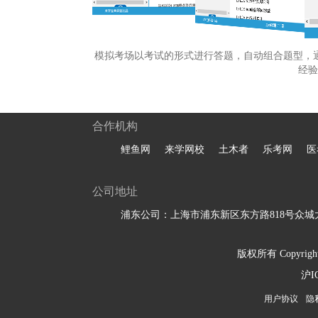
模拟考场以考试的形式进行答题，自动组合题型，
经验
合作机构
鲤鱼网
来学网校
土木者
乐考网
医
公司地址
浦东公司：上海市浦东新区东方路818号众城大
版权所有 Copyright 
沪I
用户协议
隐