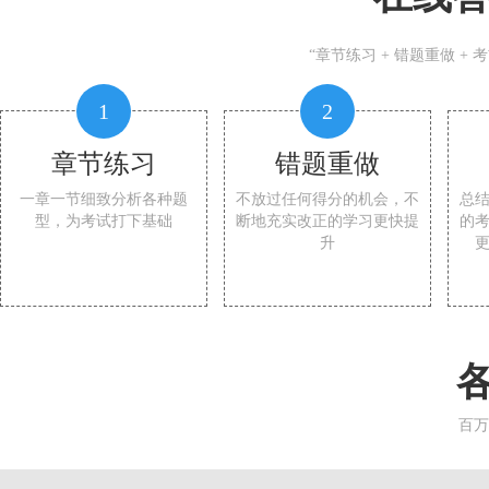
“章节练习 + 错题重做 +
1
2
章节练习
错题重做
一章一节细致分析各种题
不放过任何得分的机会，不
总
型，为考试打下基础
断地充实改正的学习更快提
的
升
百万