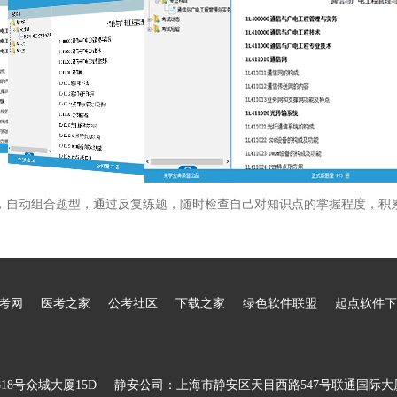
，自动组合题型，通过反复练题，随时检查自己对知识点的掌握程度，积
考网
医考之家
公考社区
下载之家
绿色软件联盟
起点软件下
8号众城大厦15D
静安公司：上海市静安区天目西路547号联通国际大厦