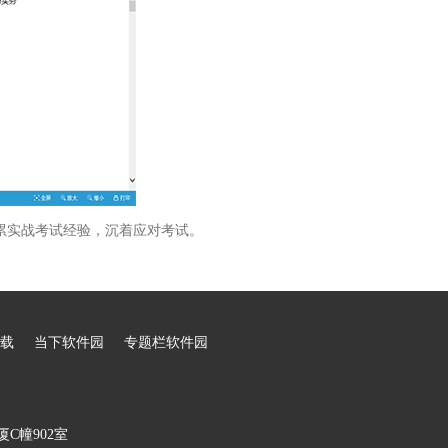
累实战考试经验，沉着应对考试。
载
当下软件园
专题栏软件园
C幢902室