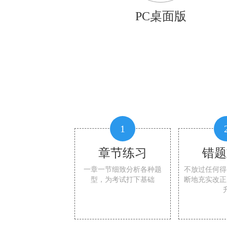
PC桌面版
1
章节练习
错题
一章一节细致分析各种题
不放过任何得
型，为考试打下基础
断地充实改正