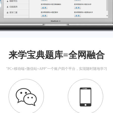
来学宝典题库=全网融合
"PC+移动端+微信站+APP"一个账户四个平台，实现随时随地学习