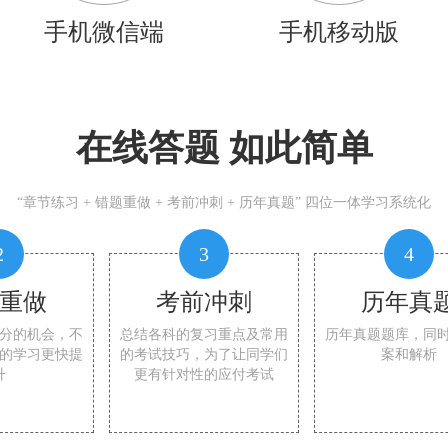
手机微信端
手机移动版
在线答题 如此简单
“章节练习 + 错题重做 + 考前冲刺 + 历年真题” 四位一体学习系统化
2
3
4
重做
考前冲刺
历年真
分的机会，不
总结各科的复习重点及常用
历年真题题库，同
的学习更快提
的考试技巧，为了让同学们
案和解析
升
更有针对性的应付考试