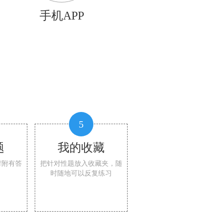
手机APP
5
题
我的收藏
时附有答
把针对性题放入收藏夹，随
时随地可以反复练习