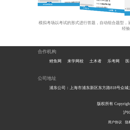
模拟考场以考试的形式进行答题，自动组合题型，
经验
合作机构
鲤鱼网
来学网校
土木者
乐考网
医
公司地址
浦东公司：上海市浦东新区东方路818号众城大
版权所有 Copyright 
沪I
用户协议
隐