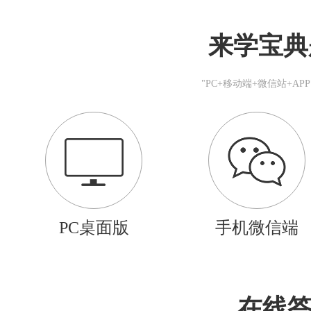
来学宝典
"PC+移动端+微信站+A
PC桌面版
手机微信端
在线答