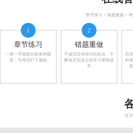
“章节练习 + 错题重做 +
1
2
章节练习
错题重做
一章一节细致分析各种题
不放过任何得分的机会，不
总
型，为考试打下基础
断地充实改正的学习更快提
的
升
百万