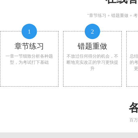
“章节练习 + 错题重做 +
1
2
章节练习
错题重做
一章一节细致分析各种题
不放过任何得分的机会，不
总
型，为考试打下基础
断地充实改正的学习更快提
的
升
百万