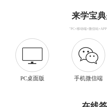
来学宝典
"PC+移动端+微信站+A
PC桌面版
手机微信端
在线答