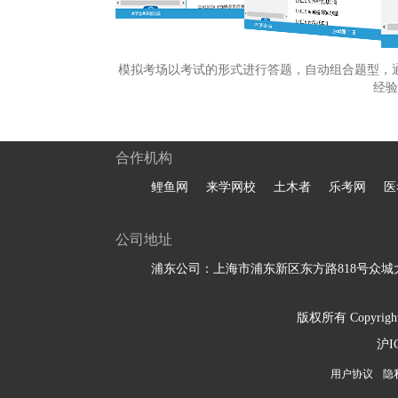
模拟考场以考试的形式进行答题，自动组合题型，
经验
合作机构
鲤鱼网
来学网校
土木者
乐考网
医
公司地址
浦东公司：上海市浦东新区东方路818号众城大
版权所有 Copyright 
沪I
用户协议
隐