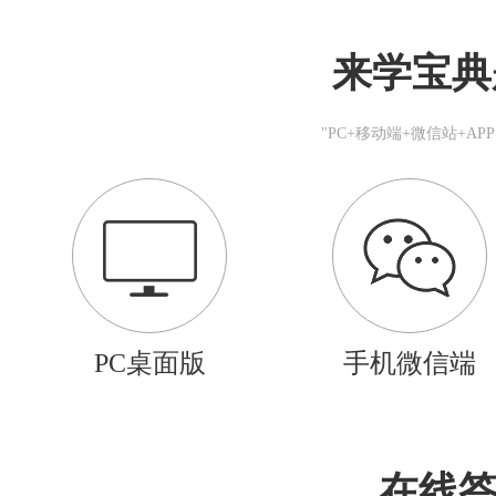
来学宝典
"PC+移动端+微信站+A
PC桌面版
手机微信端
在线答