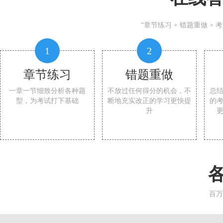
“章节练习 + 错题重做 +
1
2
章节练习
错题重做
一章一节细致分析各种题
不放过任何得分的机会，不
总
型，为考试打下基础
断地充实改正的学习更快提
的
升
百万