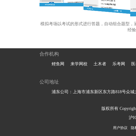
模拟考场以考试的形式进行答题，自动组合题型，
经验
合作机构
鲤鱼网
来学网校
土木者
乐考网
医
公司地址
浦东公司：上海市浦东新区东方路818号众城大
版权所有 Copyright 
沪I
用户协议
隐