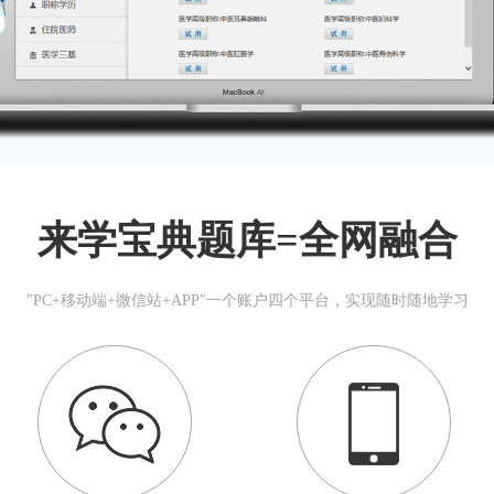
来学宝典题库=全网融合
"PC+移动端+微信站+APP"一个账户四个平台，实现随时随地学习