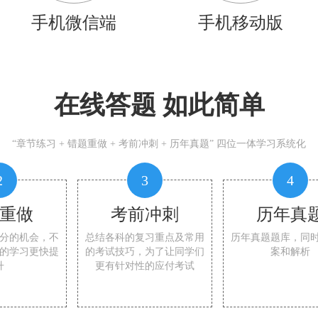
手机微信端
手机移动版
在线答题 如此简单
“章节练习 + 错题重做 + 考前冲刺 + 历年真题” 四位一体学习系统化
2
3
4
重做
考前冲刺
历年真
分的机会，不
总结各科的复习重点及常用
历年真题题库，同
的学习更快提
的考试技巧，为了让同学们
案和解析
升
更有针对性的应付考试