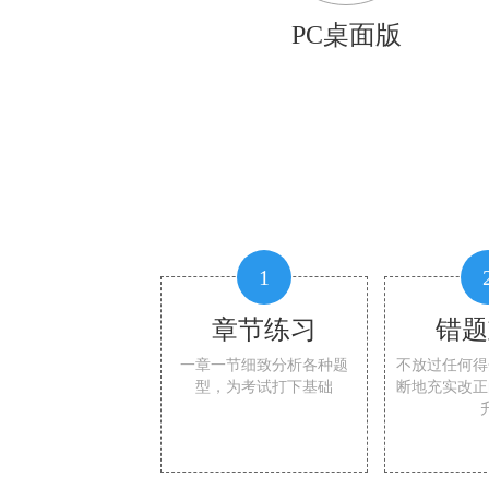
PC桌面版
1
章节练习
错题
一章一节细致分析各种题
不放过任何得
型，为考试打下基础
断地充实改正