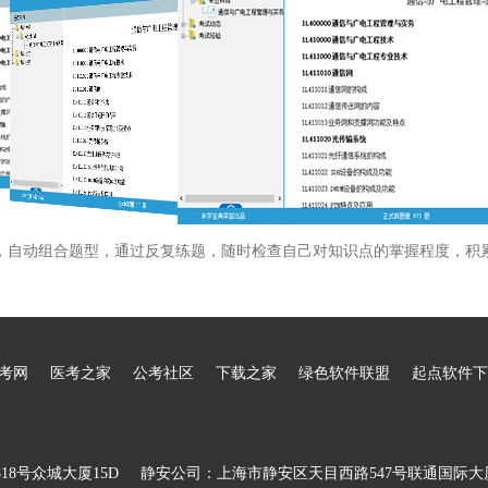
，自动组合题型，通过反复练题，随时检查自己对知识点的掌握程度，积
考网
医考之家
公考社区
下载之家
绿色软件联盟
起点软件下
8号众城大厦15D
静安公司：上海市静安区天目西路547号联通国际大厦