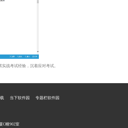
累实战考试经验，沉着应对考试。
载
当下软件园
专题栏软件园
C幢902室