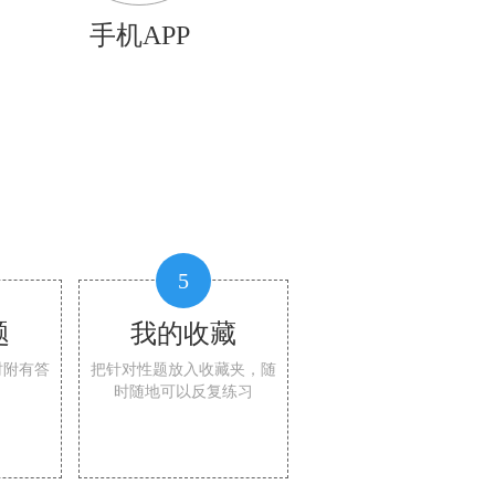
手机APP
5
题
我的收藏
时附有答
把针对性题放入收藏夹，随
时随地可以反复练习