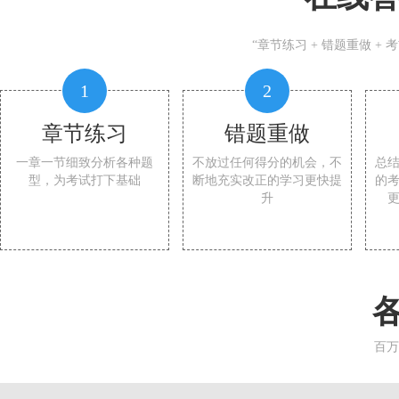
“章节练习 + 错题重做 +
1
2
章节练习
错题重做
一章一节细致分析各种题
不放过任何得分的机会，不
总
型，为考试打下基础
断地充实改正的学习更快提
的
升
百万