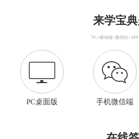
来学宝典
"PC+移动端+微信站+A
PC桌面版
手机微信端
在线答