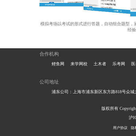
模拟考场以考试的形式进行答题，自动组合题型，
经验
合作机构
鲤鱼网
来学网校
土木者
乐考网
医
公司地址
浦东公司：上海市浦东新区东方路818号众城大
版权所有 Copyright 
沪I
用户协议
隐