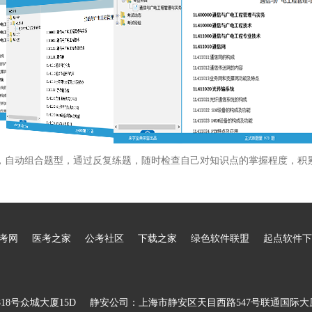
，自动组合题型，通过反复练题，随时检查自己对知识点的掌握程度，积
考网
医考之家
公考社区
下载之家
绿色软件联盟
起点软件下
8号众城大厦15D
静安公司：上海市静安区天目西路547号联通国际大厦