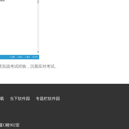
累实战考试经验，沉着应对考试。
载
当下软件园
专题栏软件园
C幢902室