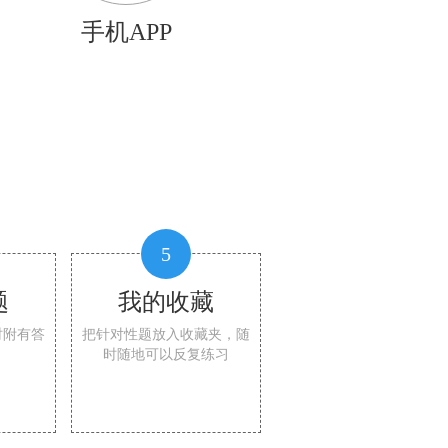
手机APP
5
题
我的收藏
时附有答
把针对性题放入收藏夹，随
时随地可以反复练习