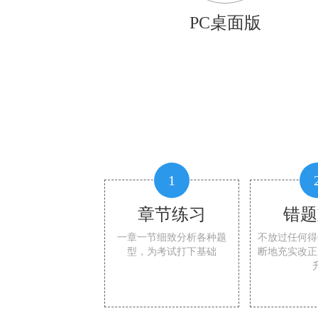
PC桌面版
1
章节练习
错题
一章一节细致分析各种题
不放过任何得
型，为考试打下基础
断地充实改正