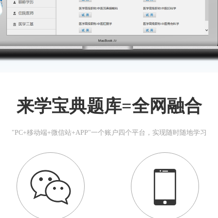
来学宝典题库=全网融合
"PC+移动端+微信站+APP"一个账户四个平台，实现随时随地学习