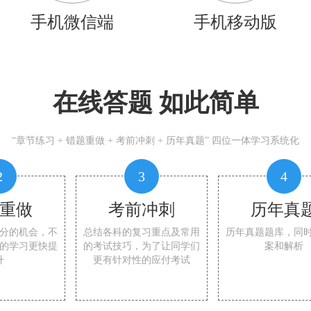
手机微信端
手机移动版
在线答题 如此简单
“章节练习 + 错题重做 + 考前冲刺 + 历年真题” 四位一体学习系统化
2
3
4
重做
考前冲刺
历年真
分的机会，不
总结各科的复习重点及常用
历年真题题库，同
的学习更快提
的考试技巧，为了让同学们
案和解析
升
更有针对性的应付考试