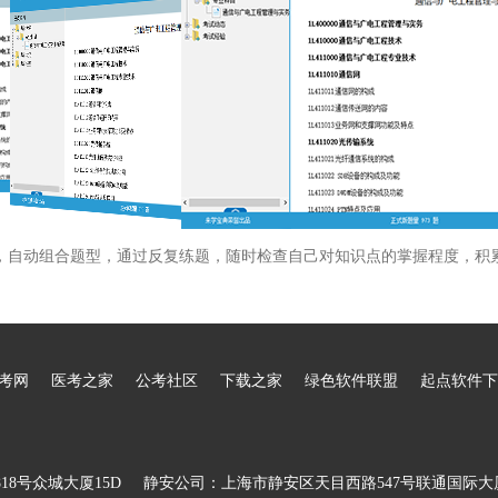
，自动组合题型，通过反复练题，随时检查自己对知识点的掌握程度，积
考网
医考之家
公考社区
下载之家
绿色软件联盟
起点软件下
8号众城大厦15D
静安公司：上海市静安区天目西路547号联通国际大厦