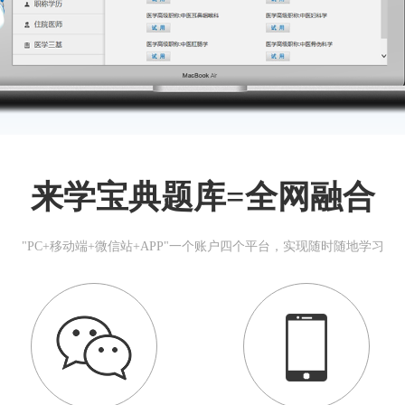
来学宝典题库=全网融合
"PC+移动端+微信站+APP"一个账户四个平台，实现随时随地学习