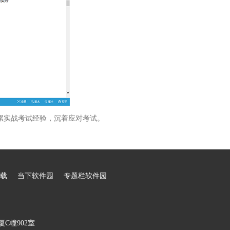
累实战考试经验，沉着应对考试。
载
当下软件园
专题栏软件园
C幢902室