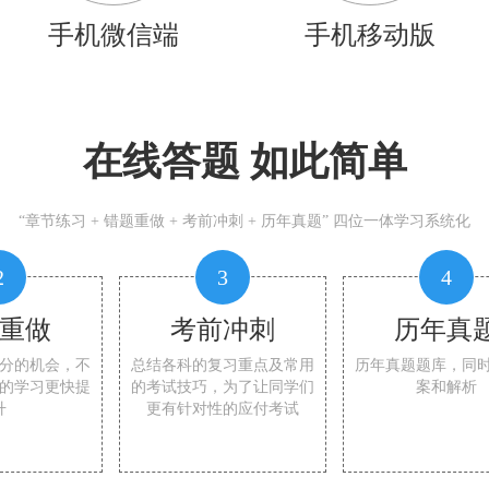
手机微信端
手机移动版
在线答题 如此简单
“章节练习 + 错题重做 + 考前冲刺 + 历年真题” 四位一体学习系统化
2
3
4
重做
考前冲刺
历年真
分的机会，不
总结各科的复习重点及常用
历年真题题库，同
的学习更快提
的考试技巧，为了让同学们
案和解析
升
更有针对性的应付考试