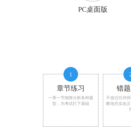
PC桌面版
1
章节练习
错题
一章一节细致分析各种题
不放过任何得
型，为考试打下基础
断地充实改正