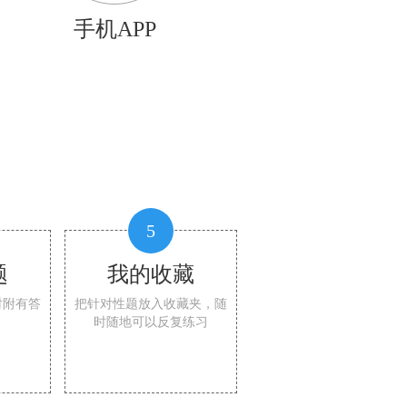
手机APP
5
题
我的收藏
时附有答
把针对性题放入收藏夹，随
时随地可以反复练习