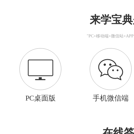
来学宝典
"PC+移动端+微信站+A
PC桌面版
手机微信端
在线答