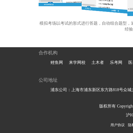
模拟考场以考试的形式进行答题，自动组合题型，
经验
合作机构
鲤鱼网
来学网校
土木者
乐考网
医
公司地址
浦东公司：上海市浦东新区东方路818号众城大
版权所有 Copyright 
沪I
用户协议
隐