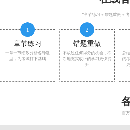
“章节练习 + 错题重做 +
1
2
章节练习
错题重做
一章一节细致分析各种题
不放过任何得分的机会，不
总
型，为考试打下基础
断地充实改正的学习更快提
的
升
百万