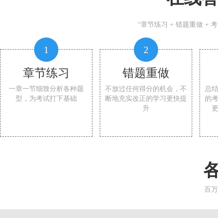
“章节练习 + 错题重做 +
1
2
章节练习
错题重做
一章一节细致分析各种题
不放过任何得分的机会，不
总
型，为考试打下基础
断地充实改正的学习更快提
的
升
百万