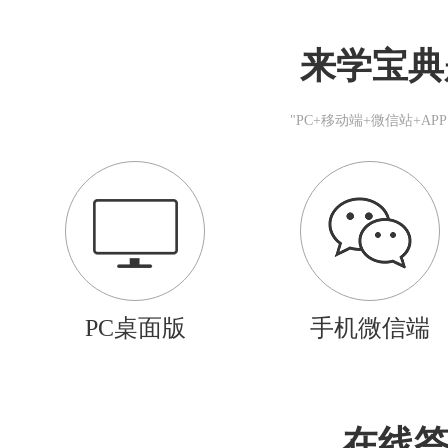
来学宝典
"PC+移动端+微信站+A
PC桌面版
手机微信端
在线答