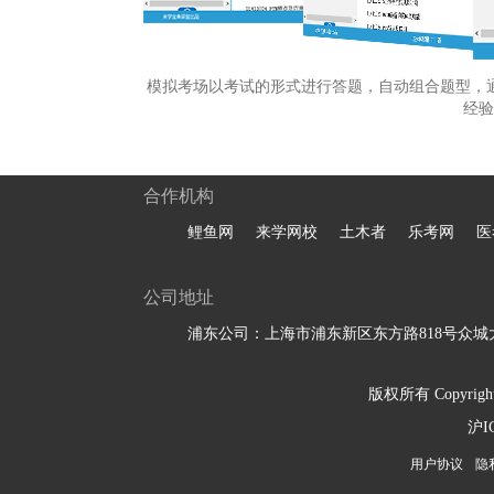
模拟考场以考试的形式进行答题，自动组合题型，
经验
合作机构
鲤鱼网
来学网校
土木者
乐考网
医
公司地址
浦东公司：上海市浦东新区东方路818号众城大
版权所有 Copyright 
沪I
用户协议
隐