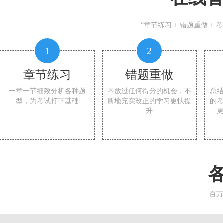
“章节练习 + 错题重做 +
1
2
章节练习
错题重做
一章一节细致分析各种题
不放过任何得分的机会，不
总
型，为考试打下基础
断地充实改正的学习更快提
的
升
百万