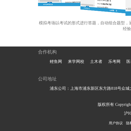
模拟考场以考试的形式进行答题，自动组合题型，
经验
合作机构
鲤鱼网
来学网校
土木者
乐考网
医
公司地址
浦东公司：上海市浦东新区东方路818号众城大
版权所有 Copyright 
沪I
用户协议
隐