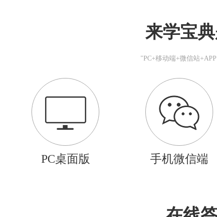
来学宝典
"PC+移动端+微信站+A
PC桌面版
手机微信端
在线答