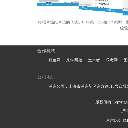
模拟考场以考试的形式进行答题，自动组合题型，
经验
合作机构
鲤鱼网
来学网校
土木者
乐考网
医
公司地址
浦东公司：上海市浦东新区东方路818号众城大
版权所有 Copyright 
沪I
用户协议
隐