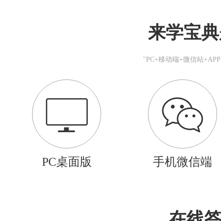
来学宝典
"PC+移动端+微信站+A
PC桌面版
手机微信端
在线答