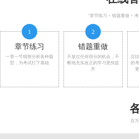
“章节练习 + 错题重做 +
1
2
章节练习
错题重做
一章一节细致分析各种题
不放过任何得分的机会，不
总
型，为考试打下基础
断地充实改正的学习更快提
的
升
百万