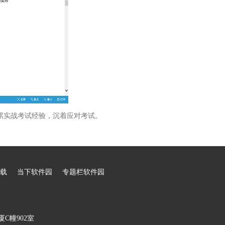
累实战考试经验，沉着应对考试。
载
当下软件园
专题栏软件园
C幢902室