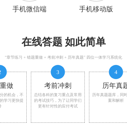
手机微信端
手机移动版
在线答题 如此简单
“章节练习 + 错题重做 + 考前冲刺 + 历年真题” 四位一体学习系统化
2
3
4
重做
考前冲刺
历年真
分的机会，不
总结各科的复习重点及常用
历年真题题库，同
的学习更快提
的考试技巧，为了让同学们
案和解析
升
更有针对性的应付考试