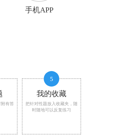
手机APP
5
题
我的收藏
时附有答
把针对性题放入收藏夹，随
时随地可以反复练习