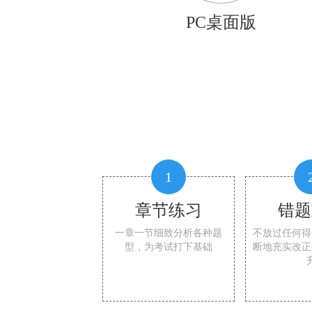
PC桌面版
1
章节练习
错题
一章一节细致分析各种题
不放过任何得
型，为考试打下基础
断地充实改正