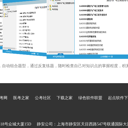
，自动组合题型，通过反复练题，随时检查自己对知识点的掌握程度，积
考网
医考之家
公考社区
下载之家
绿色软件联盟
起点软件下
8号众城大厦15D
静安公司：上海市静安区天目西路547号联通国际大厦