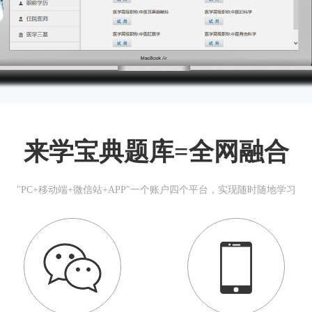
来学宝典题库=全网融合
"PC+移动端+微信站+APP"一个账户四个平台，实现随时随地学习