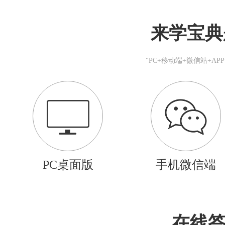
来学宝典
"PC+移动端+微信站+A
PC桌面版
手机微信端
在线答