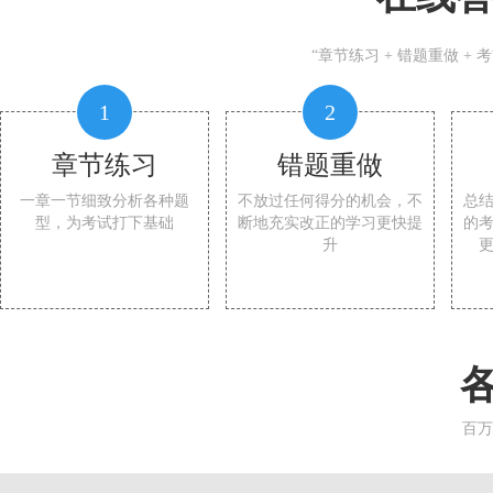
“章节练习 + 错题重做 +
1
2
章节练习
错题重做
一章一节细致分析各种题
不放过任何得分的机会，不
总
型，为考试打下基础
断地充实改正的学习更快提
的
升
百万