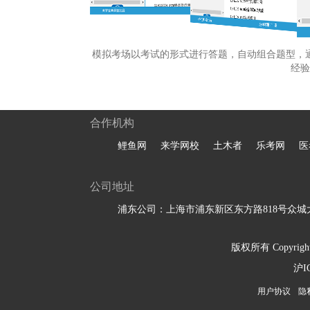
模拟考场以考试的形式进行答题，自动组合题型，
经验
合作机构
鲤鱼网
来学网校
土木者
乐考网
医
公司地址
浦东公司：上海市浦东新区东方路818号众城大
版权所有 Copyright 
沪I
用户协议
隐