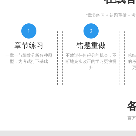
“章节练习 + 错题重做 +
1
2
章节练习
错题重做
一章一节细致分析各种题
不放过任何得分的机会，不
总
型，为考试打下基础
断地充实改正的学习更快提
的
升
百万