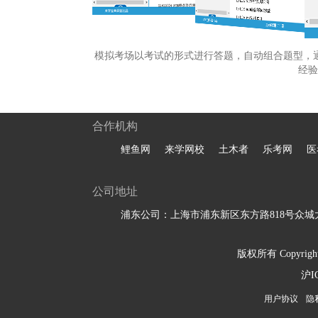
模拟考场以考试的形式进行答题，自动组合题型，
经验
合作机构
鲤鱼网
来学网校
土木者
乐考网
医
公司地址
浦东公司：上海市浦东新区东方路818号众城大
版权所有 Copyright 
沪I
用户协议
隐