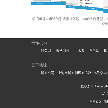
模拟考场以考试的形式进行答题，自动组合题型，
经验
合作机构
鲤鱼网
来学网校
土木者
乐考网
医
公司地址
浦东公司：上海市浦东新区东方路818号众城大
版权所有 Copyright 
沪I
用户协议
隐