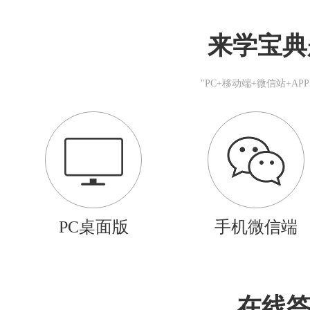
来学宝典
"PC+移动端+微信站+A
PC桌面版
手机微信端
在线答