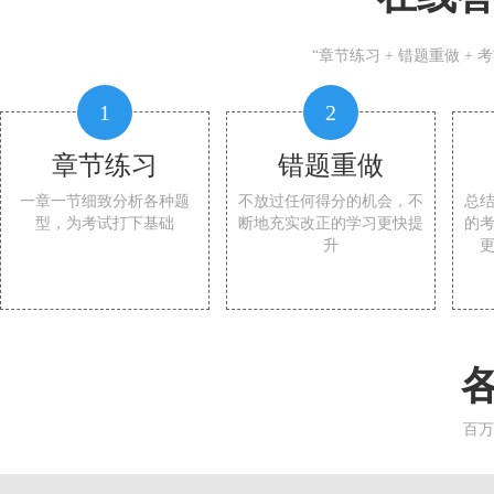
“章节练习 + 错题重做 +
1
2
章节练习
错题重做
一章一节细致分析各种题
不放过任何得分的机会，不
总
型，为考试打下基础
断地充实改正的学习更快提
的
升
百万