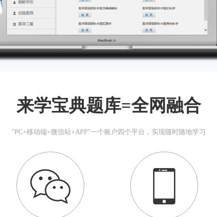
来学宝典题库=全网融合
"PC+移动端+微信站+APP"一个账户四个平台，实现随时随地学习