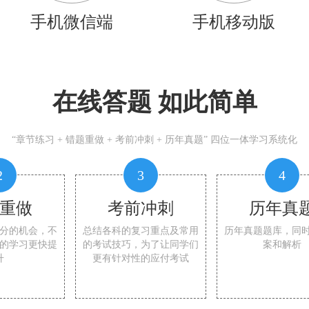
手机微信端
手机移动版
在线答题 如此简单
“章节练习 + 错题重做 + 考前冲刺 + 历年真题” 四位一体学习系统化
2
3
4
重做
考前冲刺
历年真
分的机会，不
总结各科的复习重点及常用
历年真题题库，同
的学习更快提
的考试技巧，为了让同学们
案和解析
升
更有针对性的应付考试