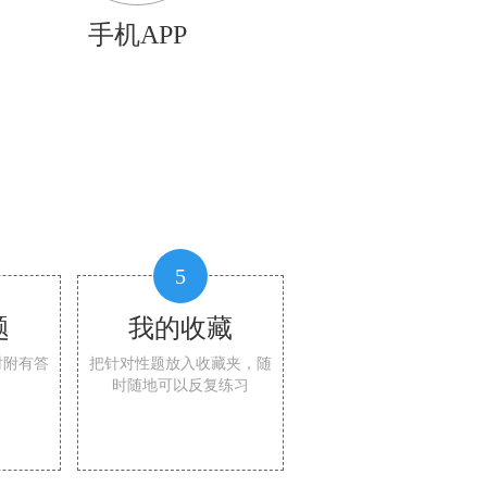
手机APP
5
题
我的收藏
时附有答
把针对性题放入收藏夹，随
时随地可以反复练习