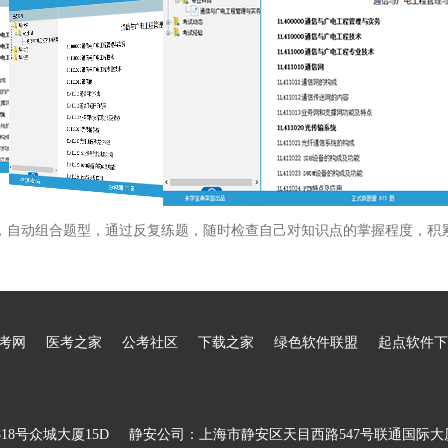
，自动组合题型，通过反复练题，随时检查自己对知识点的掌握程度，积
考网
医考之家
公考社区
下载之家
绿色软件联盟
起点软件下
8号众城大厦15D
静安公司：上海市静安区天目西路547号联通国际大厦