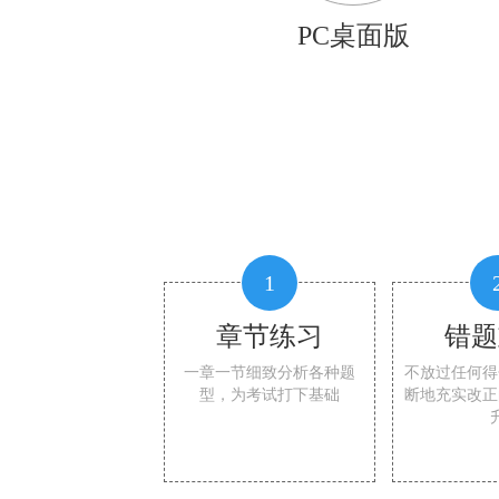
PC桌面版
1
章节练习
错题
一章一节细致分析各种题
不放过任何得
型，为考试打下基础
断地充实改正