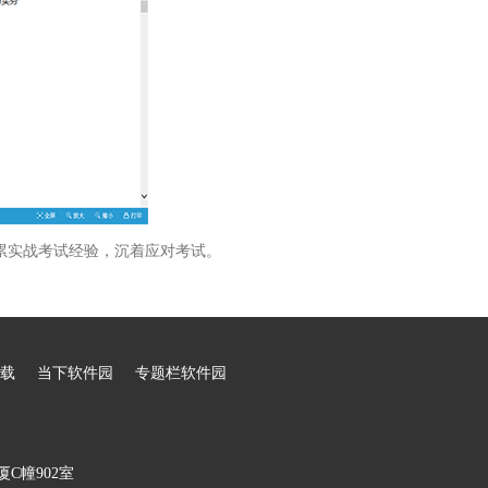
累实战考试经验，沉着应对考试。
载
当下软件园
专题栏软件园
C幢902室