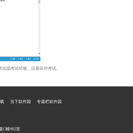
累实战考试经验，沉着应对考试。
载
当下软件园
专题栏软件园
C幢902室