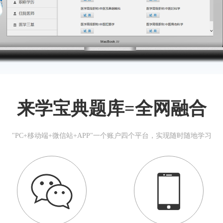
来学宝典题库=全网融合
"PC+移动端+微信站+APP"一个账户四个平台，实现随时随地学习