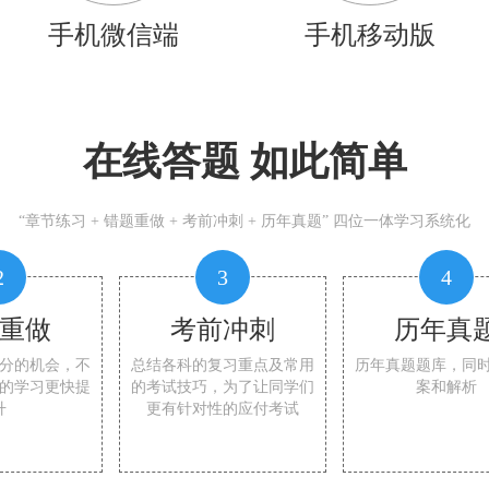
手机微信端
手机移动版
在线答题 如此简单
“章节练习 + 错题重做 + 考前冲刺 + 历年真题” 四位一体学习系统化
2
3
4
重做
考前冲刺
历年真
分的机会，不
总结各科的复习重点及常用
历年真题题库，同
的学习更快提
的考试技巧，为了让同学们
案和解析
升
更有针对性的应付考试