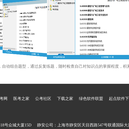
，自动组合题型，通过反复练题，随时检查自己对知识点的掌握程度，积
考网
医考之家
公考社区
下载之家
绿色软件联盟
起点软件下
8号众城大厦15D
静安公司：上海市静安区天目西路547号联通国际大厦