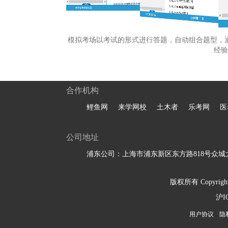
模拟考场以考试的形式进行答题，自动组合题型，
经验
合作机构
鲤鱼网
来学网校
土木者
乐考网
医
公司地址
浦东公司：上海市浦东新区东方路818号众城大
版权所有 Copyright 
沪I
用户协议
隐