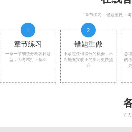
“章节练习 + 错题重做 +
1
2
章节练习
错题重做
一章一节细致分析各种题
不放过任何得分的机会，不
总
型，为考试打下基础
断地充实改正的学习更快提
的
升
百万