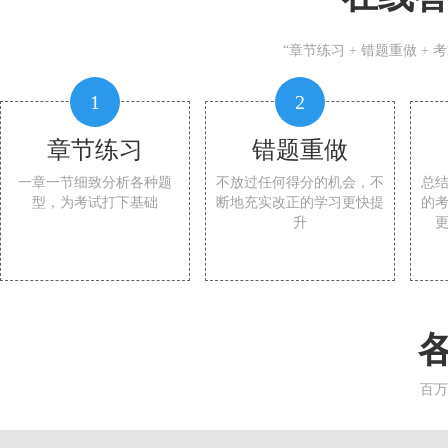
“章节练习 + 错题重做 +
1
2
章节练习
错题重做
一章一节细致分析各种题
不放过任何得分的机会，不
总
型，为考试打下基础
断地充实改正的学习更快提
的
升
百万