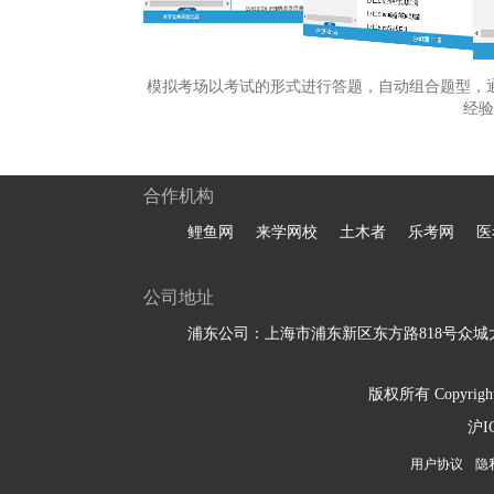
模拟考场以考试的形式进行答题，自动组合题型，
经验
合作机构
鲤鱼网
来学网校
土木者
乐考网
医
公司地址
浦东公司：上海市浦东新区东方路818号众城大
版权所有 Copyright 
沪I
用户协议
隐