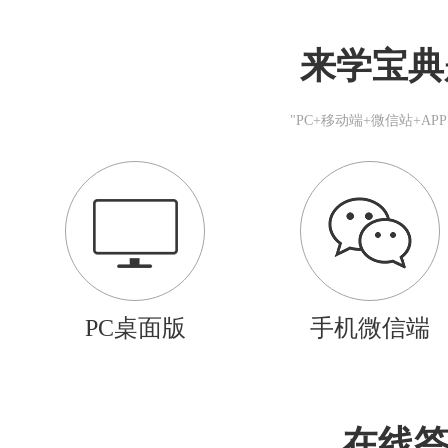
来学宝典
"PC+移动端+微信站+A
PC桌面版
手机微信端
在线答