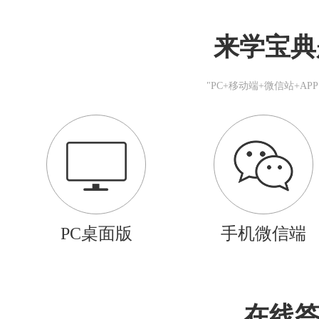
来学宝典
"PC+移动端+微信站+A
PC桌面版
手机微信端
在线答