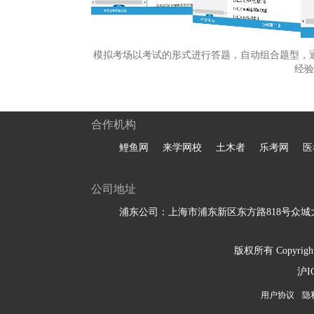
模拟考场以考试的形式进行答题，自动组合题型，
经验
合作机构
鲤鱼网
来学网校
土木者
乐考网
医
公司地址
浦东公司：上海市浦东新区东方路818号众城大
版权所有 Copyright 
沪I
用户协议
隐