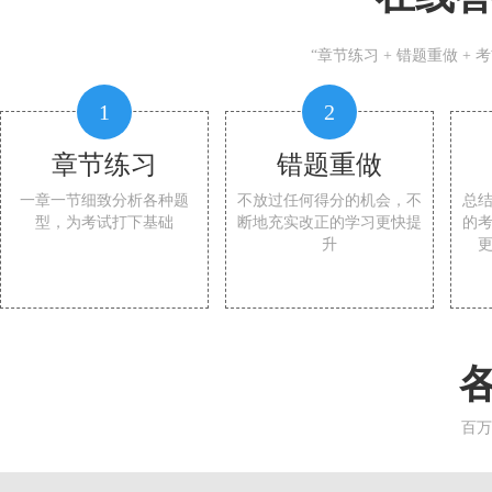
“章节练习 + 错题重做 +
1
2
章节练习
错题重做
一章一节细致分析各种题
不放过任何得分的机会，不
总
型，为考试打下基础
断地充实改正的学习更快提
的
升
百万