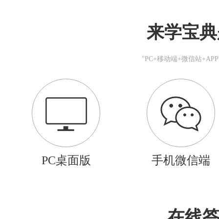
来学宝典
"PC+移动端+微信站+A
PC桌面版
手机微信端
在线答