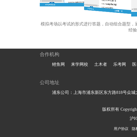
模拟考场以考试的形式进行答题，自动组合题型，
经验
合作机构
鲤鱼网
来学网校
土木者
乐考网
医
公司地址
浦东公司：上海市浦东新区东方路818号众城大
版权所有 Copyright 
沪I
用户协议
隐