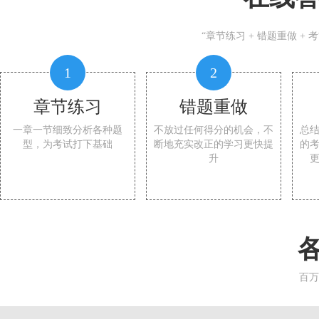
“章节练习 + 错题重做 +
1
2
章节练习
错题重做
一章一节细致分析各种题
不放过任何得分的机会，不
总
型，为考试打下基础
断地充实改正的学习更快提
的
升
百万