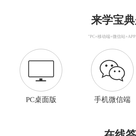
来学宝典
"PC+移动端+微信站+A
PC桌面版
手机微信端
在线答