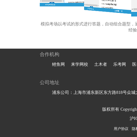
模拟考场以考试的形式进行答题，自动组合题型，
经验
合作机构
鲤鱼网
来学网校
土木者
乐考网
医
公司地址
浦东公司：上海市浦东新区东方路818号众城大
版权所有 Copyright 
沪I
用户协议
隐