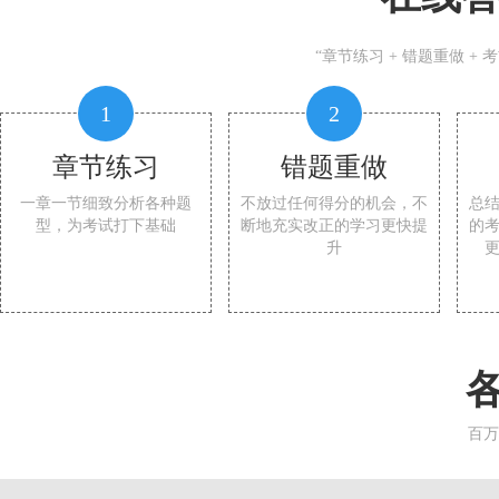
“章节练习 + 错题重做 +
1
2
章节练习
错题重做
一章一节细致分析各种题
不放过任何得分的机会，不
总
型，为考试打下基础
断地充实改正的学习更快提
的
升
百万