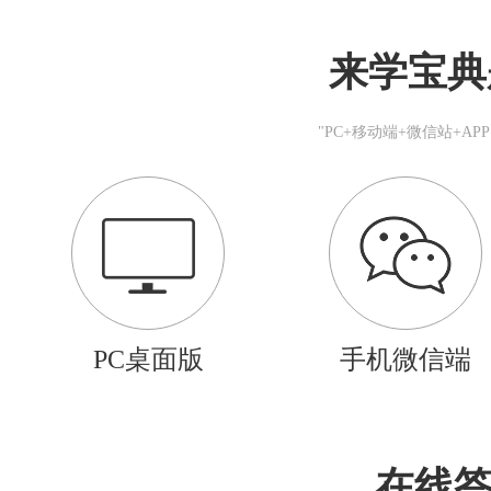
来学宝典
"PC+移动端+微信站+A
PC桌面版
手机微信端
在线答