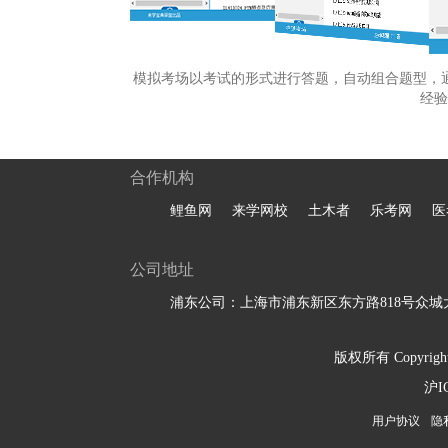
模拟考场以考试的形式进行答题，自动组合题型，
经验
合作机构
鲤鱼网
来学网校
土木者
乐考网
医
公司地址
浦东公司：上海市浦东新区东方路818号众城大
版权所有 Copyright 
沪I
用户协议
隐