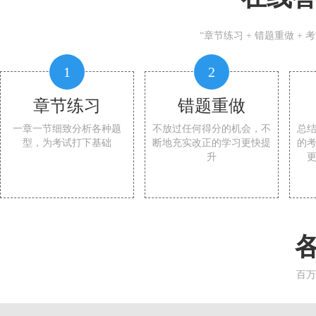
“章节练习 + 错题重做 +
1
2
章节练习
错题重做
一章一节细致分析各种题
不放过任何得分的机会，不
总
型，为考试打下基础
断地充实改正的学习更快提
的
升
百万