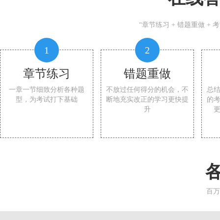
“章节练习 + 错题重做 +
1
2
章节练习
错题重做
一章一节细致分析各种题
不放过任何得分的机会，不
总
型，为考试打下基础
断地充实改正的学习更快提
的
升
百万