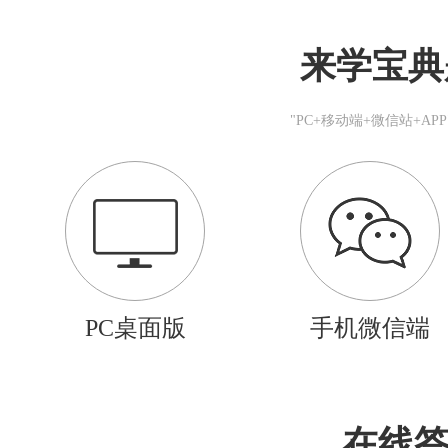
来学宝典
"PC+移动端+微信站+A
PC桌面版
手机微信端
在线答