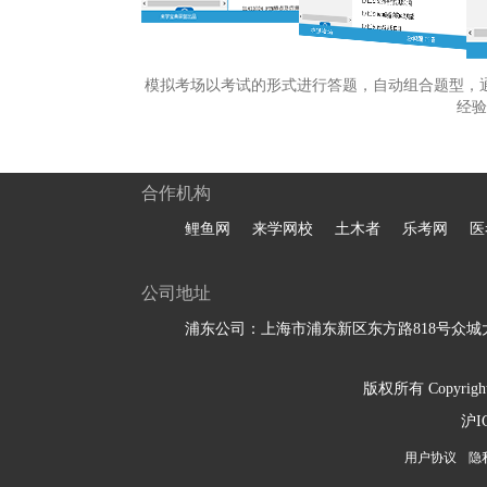
模拟考场以考试的形式进行答题，自动组合题型，
经验
合作机构
鲤鱼网
来学网校
土木者
乐考网
医
公司地址
浦东公司：上海市浦东新区东方路818号众城大
版权所有 Copyright 
沪I
用户协议
隐