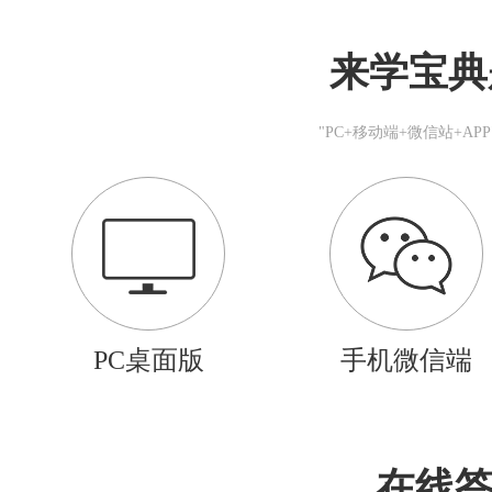
来学宝典
"PC+移动端+微信站+A
PC桌面版
手机微信端
在线答