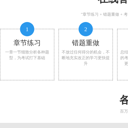
“章节练习 + 错题重做 +
1
2
章节练习
错题重做
一章一节细致分析各种题
不放过任何得分的机会，不
总
型，为考试打下基础
断地充实改正的学习更快提
的
升
百万