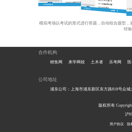
模拟考场以考试的形式进行答题，自动组合题型，
经验
合作机构
鲤鱼网
来学网校
土木者
乐考网
医
公司地址
浦东公司：上海市浦东新区东方路818号众城大
版权所有 Copyright 
沪I
用户协议
隐