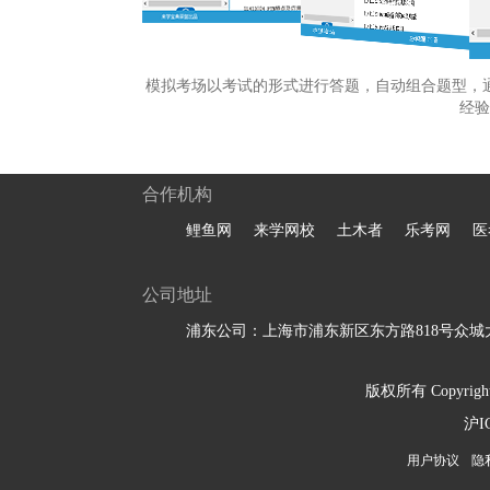
模拟考场以考试的形式进行答题，自动组合题型，
经验
合作机构
鲤鱼网
来学网校
土木者
乐考网
医
公司地址
浦东公司：上海市浦东新区东方路818号众城大
版权所有 Copyright 
沪I
用户协议
隐