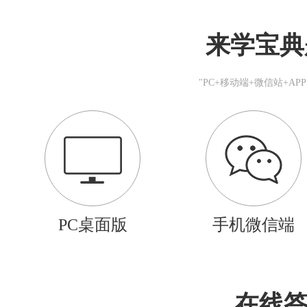
来学宝典
"PC+移动端+微信站+A
PC桌面版
手机微信端
在线答