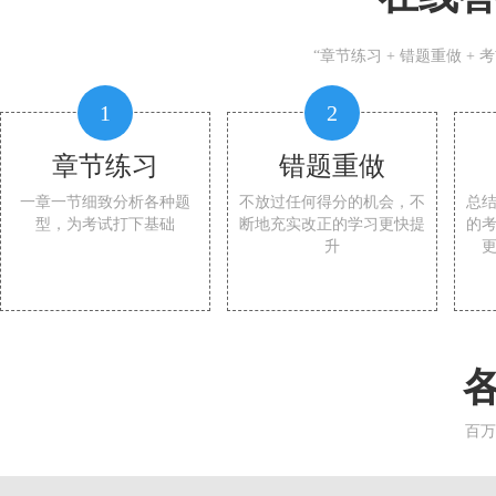
“章节练习 + 错题重做 +
1
2
章节练习
错题重做
一章一节细致分析各种题
不放过任何得分的机会，不
总
型，为考试打下基础
断地充实改正的学习更快提
的
升
百万