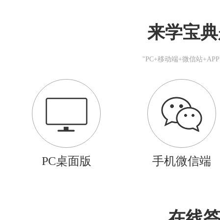
来学宝典
"PC+移动端+微信站+A
PC桌面版
手机微信端
在线答