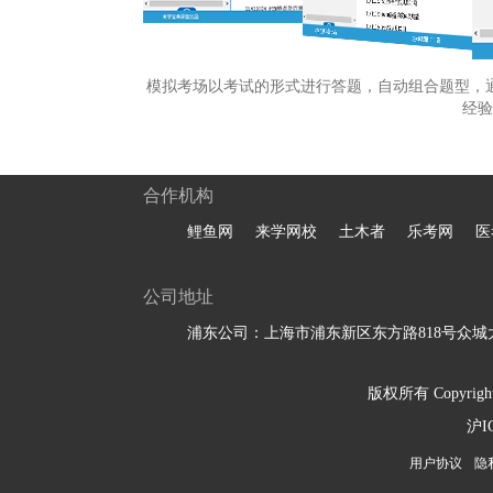
模拟考场以考试的形式进行答题，自动组合题型，
经验
合作机构
鲤鱼网
来学网校
土木者
乐考网
医
公司地址
浦东公司：上海市浦东新区东方路818号众城大
版权所有 Copyright 
沪I
用户协议
隐