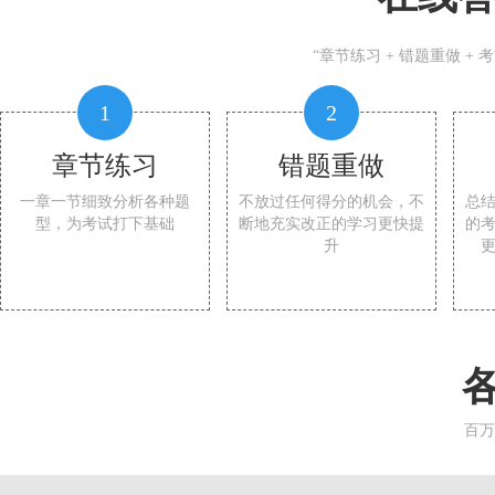
“章节练习 + 错题重做 +
1
2
章节练习
错题重做
一章一节细致分析各种题
不放过任何得分的机会，不
总
型，为考试打下基础
断地充实改正的学习更快提
的
升
百万