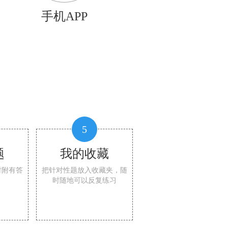
手机APP
5
题
我的收藏
时附有答
把针对性题放入收藏夹，随
时随地可以反复练习