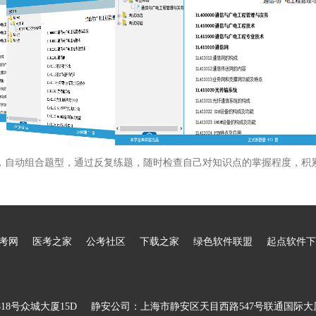
，自动组合题型，通过反复练题，随时检查自己对知识点的掌握程度，积
考网
医考之家
公考社区
下载之家
绿色软件联盟
起点软件下
8号众城大厦15D
静安公司：上海市静安区天目西路547号联通国际大厦