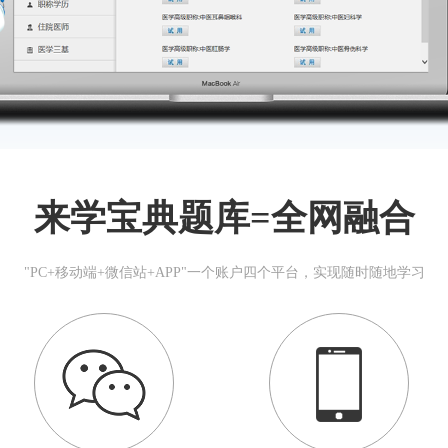
来学宝典题库=全网融合
"PC+移动端+微信站+APP"一个账户四个平台，实现随时随地学习