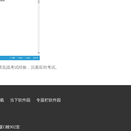
累实战考试经验，沉着应对考试。
载
当下软件园
专题栏软件园
C幢902室