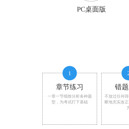
PC桌面版
1
章节练习
错题
一章一节细致分析各种题
不放过任何得
型，为考试打下基础
断地充实改正