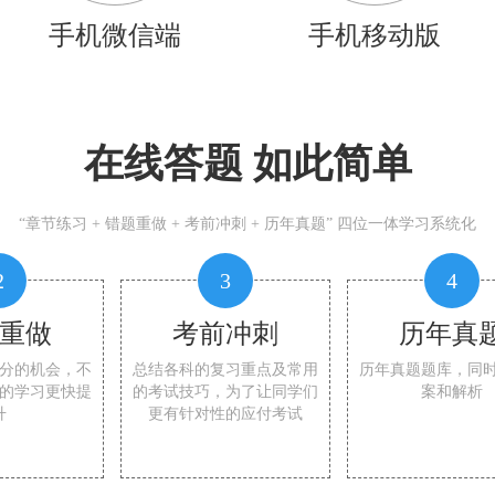
手机微信端
手机移动版
在线答题 如此简单
“章节练习 + 错题重做 + 考前冲刺 + 历年真题” 四位一体学习系统化
2
3
4
重做
考前冲刺
历年真
分的机会，不
总结各科的复习重点及常用
历年真题题库，同
的学习更快提
的考试技巧，为了让同学们
案和解析
升
更有针对性的应付考试