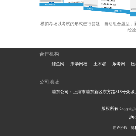
模拟考场以考试的形式进行答题，自动组合题型，
经验
合作机构
鲤鱼网
来学网校
土木者
乐考网
医
公司地址
浦东公司：上海市浦东新区东方路818号众城大
版权所有 Copyright 
沪I
用户协议
隐