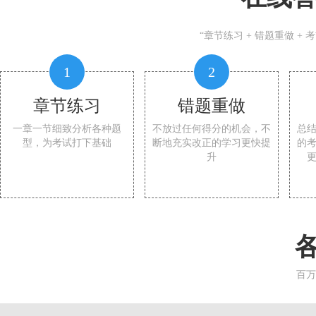
“章节练习 + 错题重做 +
1
2
章节练习
错题重做
一章一节细致分析各种题
不放过任何得分的机会，不
总
型，为考试打下基础
断地充实改正的学习更快提
的
升
百万