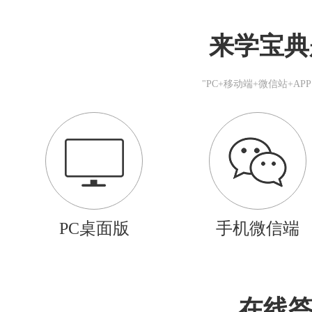
来学宝典
"PC+移动端+微信站+A
PC桌面版
手机微信端
在线答