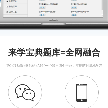
来学宝典题库=全网融合
"PC+移动端+微信站+APP"一个账户四个平台，实现随时随地学习