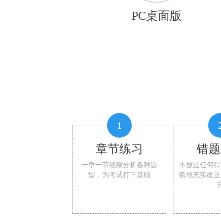
PC桌面版
1
章节练习
错题
一章一节细致分析各种题
不放过任何得
型，为考试打下基础
断地充实改正