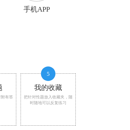
手机APP
5
题
我的收藏
时附有答
把针对性题放入收藏夹，随
时随地可以反复练习