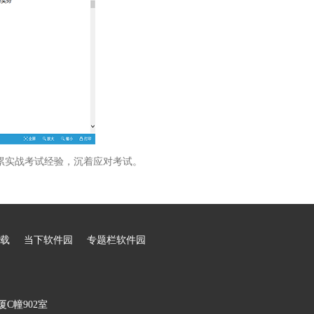
累实战考试经验，沉着应对考试。
载
当下软件园
专题栏软件园
C幢902室