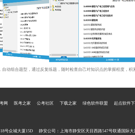
，自动组合题型，通过反复练题，随时检查自己对知识点的掌握程度，积
考网
医考之家
公考社区
下载之家
绿色软件联盟
起点软件下
8号众城大厦15D
静安公司：上海市静安区天目西路547号联通国际大厦