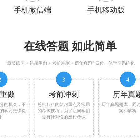
手机微信端
手机移动版
在线答题 如此简单
“章节练习 + 错题重做 + 考前冲刺 + 历年真题” 四位一体学习系统化
2
3
4
重做
考前冲刺
历年真
分的机会，不
总结各科的复习重点及常用
历年真题题库，同
的学习更快提
的考试技巧，为了让同学们
案和解析
升
更有针对性的应付考试