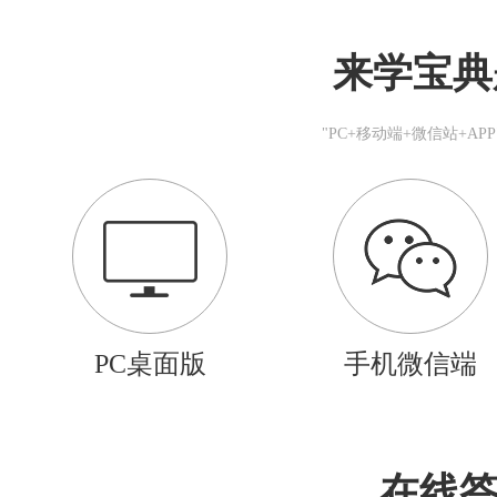
来学宝典
"PC+移动端+微信站+A
PC桌面版
手机微信端
在线答