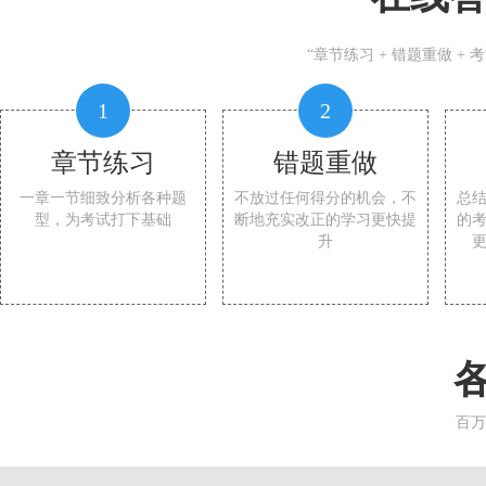
“章节练习 + 错题重做 +
1
2
章节练习
错题重做
一章一节细致分析各种题
不放过任何得分的机会，不
总
型，为考试打下基础
断地充实改正的学习更快提
的
升
百万