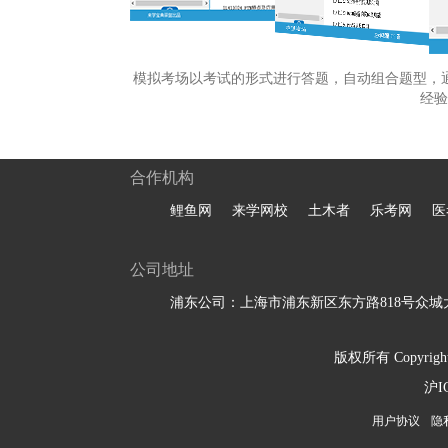
模拟考场以考试的形式进行答题，自动组合题型，
经验
合作机构
鲤鱼网
来学网校
土木者
乐考网
医
公司地址
浦东公司：上海市浦东新区东方路818号众城大
版权所有 Copyright 
沪I
用户协议
隐