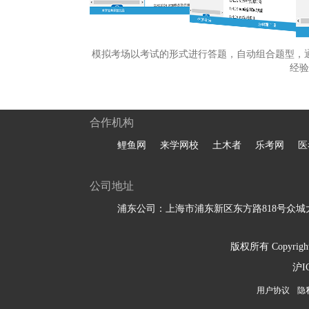
模拟考场以考试的形式进行答题，自动组合题型，
经验
合作机构
鲤鱼网
来学网校
土木者
乐考网
医
公司地址
浦东公司：上海市浦东新区东方路818号众城大
版权所有 Copyright 
沪I
用户协议
隐