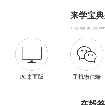
来学宝典
"PC+移动端+微信站+A
PC桌面版
手机微信端
在线答