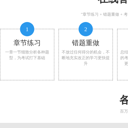
“章节练习 + 错题重做 +
1
2
章节练习
错题重做
一章一节细致分析各种题
不放过任何得分的机会，不
总
型，为考试打下基础
断地充实改正的学习更快提
的
升
百万