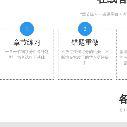
“章节练习 + 错题重做 +
1
2
章节练习
错题重做
一章一节细致分析各种题
不放过任何得分的机会，不
总
型，为考试打下基础
断地充实改正的学习更快提
的
升
百万