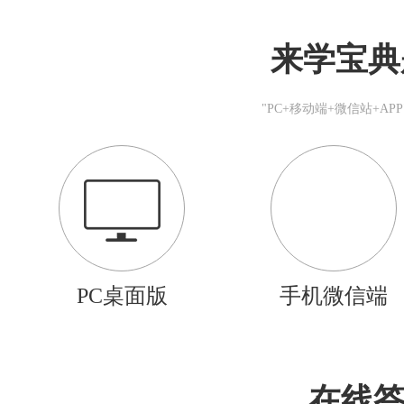
来学宝典
"PC+移动端+微信站+A
PC桌面版
手机微信端
在线答