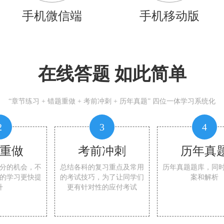
手机微信端
手机移动版
在线答题 如此简单
“章节练习 + 错题重做 + 考前冲刺 + 历年真题” 四位一体学习系统化
2
3
4
重做
考前冲刺
历年真
分的机会，不
总结各科的复习重点及常用
历年真题题库，同
的学习更快提
的考试技巧，为了让同学们
案和解析
升
更有针对性的应付考试