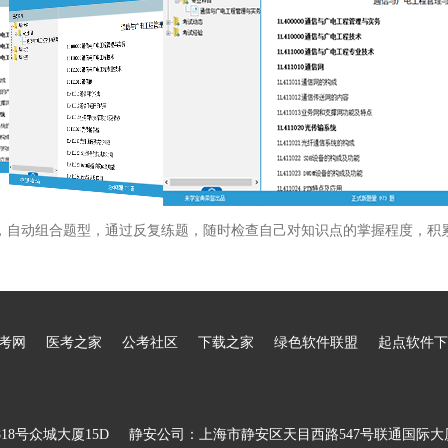
，自动组合题型，通过反复练题，随时检查自己对知识点的掌握程度，积
考网
医考之家
公考社区
下载之家
绿色软件联盟
起点软件下
8号众城大厦15D
静安公司：上海市静安区天目西路547号联通国际大厦