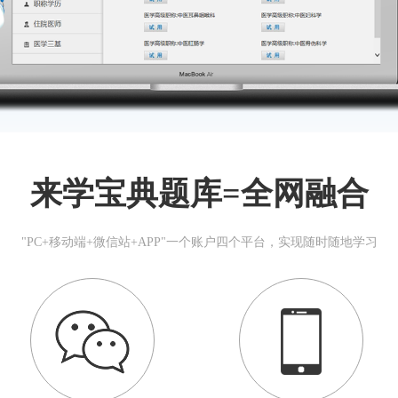
来学宝典题库=全网融合
"PC+移动端+微信站+APP"一个账户四个平台，实现随时随地学习