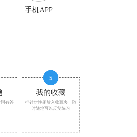
手机APP
5
题
我的收藏
时附有答
把针对性题放入收藏夹，随
时随地可以反复练习