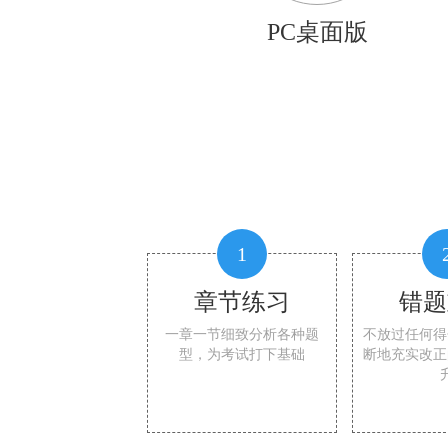
PC桌面版
1
章节练习
错题
一章一节细致分析各种题
不放过任何得
型，为考试打下基础
断地充实改正