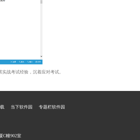
累实战考试经验，沉着应对考试。
载
当下软件园
专题栏软件园
C幢902室