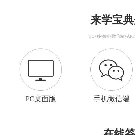
来学宝典
"PC+移动端+微信站+A
PC桌面版
手机微信端
在线答