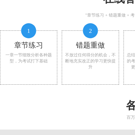
“章节练习 + 错题重做 +
1
2
章节练习
错题重做
一章一节细致分析各种题
不放过任何得分的机会，不
总
型，为考试打下基础
断地充实改正的学习更快提
的
升
百万