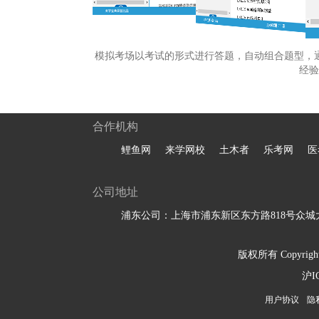
模拟考场以考试的形式进行答题，自动组合题型，
经验
合作机构
鲤鱼网
来学网校
土木者
乐考网
医
公司地址
浦东公司：上海市浦东新区东方路818号众城大
版权所有 Copyright 
沪I
用户协议
隐