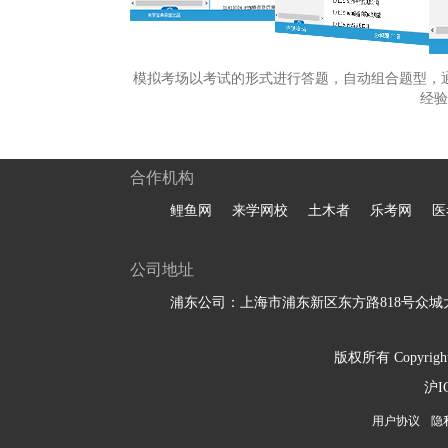
模拟考场以考试的形式进行答题，自动组合题型，
经验
合作机构
鲤鱼网
来学网校
土木者
乐考网
医
公司地址
浦东公司：上海市浦东新区东方路818号众城大
版权所有 Copyright 
沪I
用户协议
隐