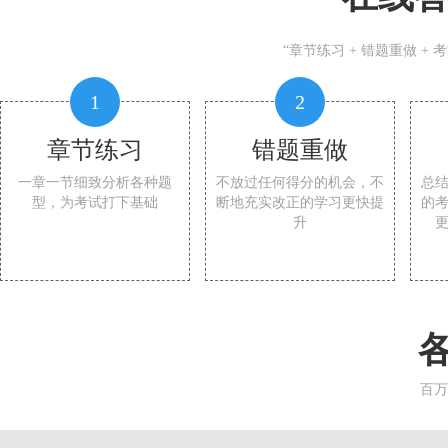
“章节练习 + 错题重做 +
1
2
章节练习
错题重做
一章一节细致分析各种题
不放过任何得分的机会，不
总
型，为考试打下基础
断地充实改正的学习更快提
的
升
百万