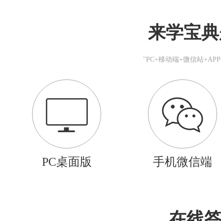
来学宝典
"PC+移动端+微信站+A
PC桌面版
手机微信端
在线答