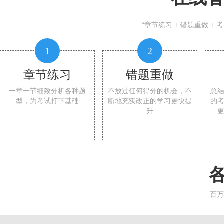
“章节练习 + 错题重做 +
1
2
章节练习
错题重做
一章一节细致分析各种题
不放过任何得分的机会，不
总
型，为考试打下基础
断地充实改正的学习更快提
的
升
百万