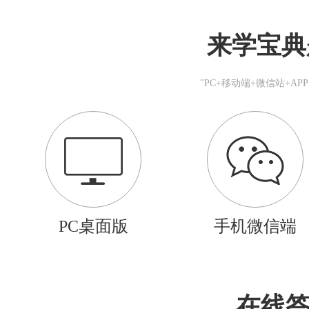
来学宝典
"PC+移动端+微信站+A
PC桌面版
手机微信端
在线答