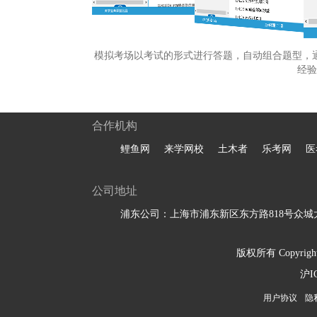
模拟考场以考试的形式进行答题，自动组合题型，
经验
合作机构
鲤鱼网
来学网校
土木者
乐考网
医
公司地址
浦东公司：上海市浦东新区东方路818号众城大
版权所有 Copyright 
沪I
用户协议
隐