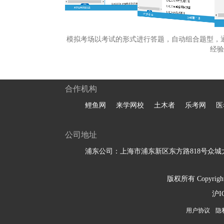
模拟考场以考试的形式进行答题，自动组合题型，
经验
合作机构
鲤鱼网
来学网校
土木者
乐考网
医
公司地址
浦东公司：上海市浦东新区东方路818号众城大
版权所有 Copyright 
沪I
用户协议
隐