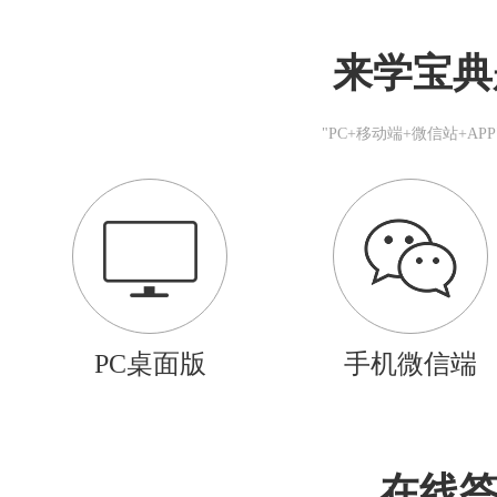
来学宝典
"PC+移动端+微信站+A
PC桌面版
手机微信端
在线答