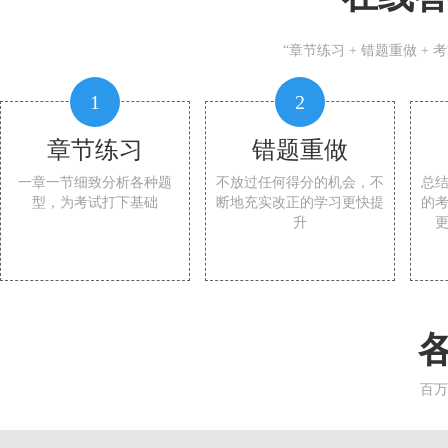
“章节练习 + 错题重做 +
1
2
章节练习
错题重做
一章一节细致分析各种题
不放过任何得分的机会，不
总
型，为考试打下基础
断地充实改正的学习更快提
的
升
百万