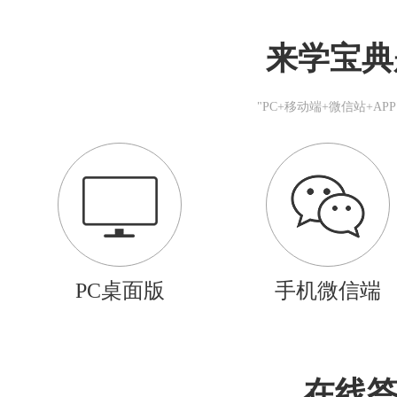
来学宝典
"PC+移动端+微信站+A
PC桌面版
手机微信端
在线答