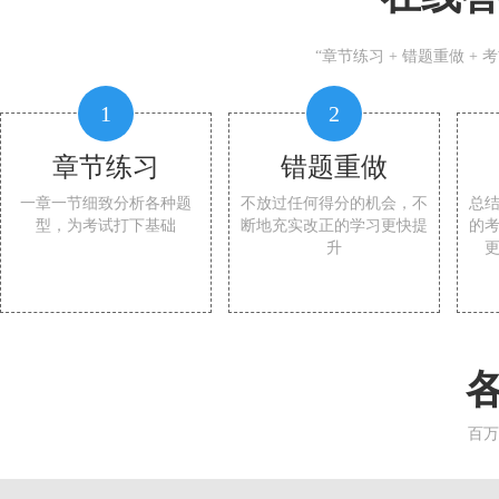
“章节练习 + 错题重做 +
1
2
章节练习
错题重做
一章一节细致分析各种题
不放过任何得分的机会，不
总
型，为考试打下基础
断地充实改正的学习更快提
的
升
百万