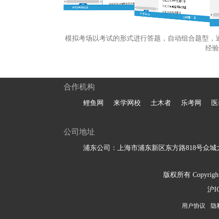
模拟考场以考试的形式进行答题，自动组合题型，
经验
合作机构
鲤鱼网
来学网校
土木者
乐考网
医
公司地址
浦东公司：上海市浦东新区东方路818号众城大
版权所有 Copyright 
沪I
用户协议
隐